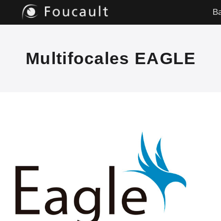
Saltar
Ba
al
contenido
Multifocales EAGLE