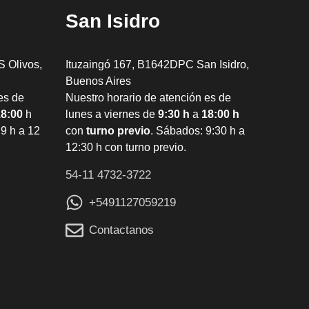
San Isidro
 Olivos,
Ituzaingó 167, B1642DPC San Isidro,
Buenos Aires
es de
Nuestro horario de atención es de
18:00
h
lunes a viernes de
9:30 h
a
18:00 h
9 h a 12
con
turno previo
. Sábados: 9:30 h a
12:30 h con turno previo.
54-11 4732-3722
+5491127059219
Contactanos