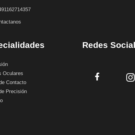
491162714357
ntactanos
ecialidades
Redes Socia
sión
s Oculares
de Contacto
de Precisión
to