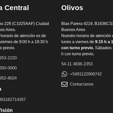
 Central
Olivos
ho 228 (C1025AAF) Ciudad
Blas Parera 4219, B1636CSS
os Aires.
Buenos Aires
horario de atención es de
Nuestro horario de atención 
viernes de 9:00 h a 18:30 h
lunes a viernes de
9:15 h a 
o previo.
con turno previo.
Sábados: 
h con turno previo.
953-2220
54-11 4836-2353
950-0000
+5491122906742
952-8024
Contactanos
a
491162714357
Visión