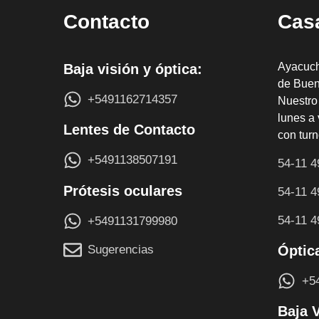
Contacto
Casa
Ayacuc
Baja visión y óptica:
de Buen
+5491162714357
Nuestro 
lunes a 
Lentes de Contacto
con turn
+5491138507191
54-11 4
Prótesis oculares
54-11 4
54-11 4
+5491131799980
Óptic
Sugerencias
+5
Baja 